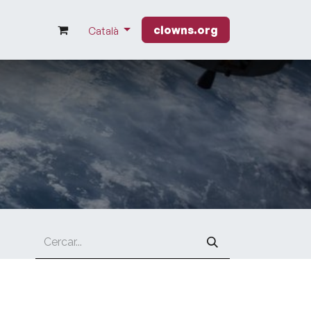
clowns.org
Català