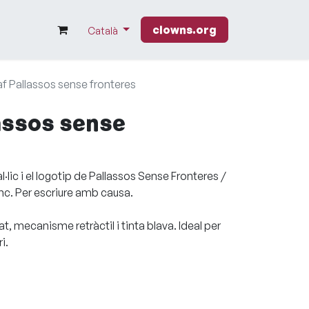
clowns.org
Català
af Pallassos sense fronteres
lassos sense
·lic i el logotip de Pallassos Sense Fronteres /
nc. Per escriure amb causa.
, mecanisme retràctil i tinta blava. Ideal per
i.