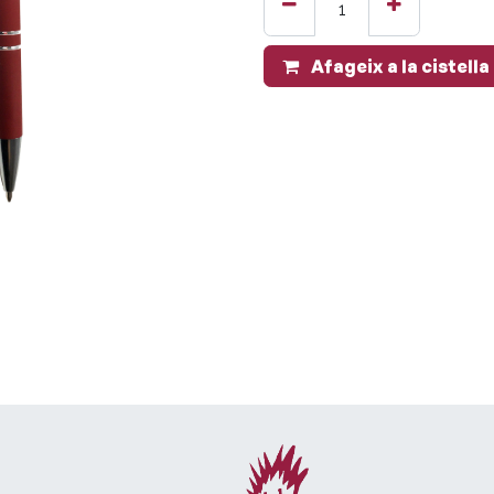
Afageix a la cistella