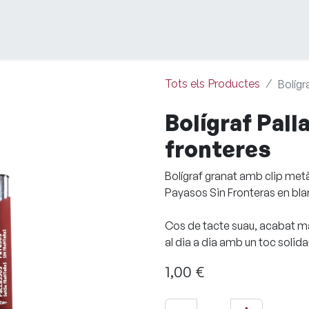
Tots els Productes
Bolígr
Bolígraf Pal
fronteres
Bolígraf granat amb clip metàl
Payasos Sin Fronteras en bla
Cos de tacte suau, acabat mat
al dia a dia amb un toc solidar
1,00
€